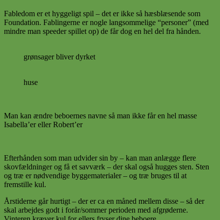
Fabledom er et hyggeligt spil – det er ikke så hæsblæsende som
Foundation. Fablingerne er nogle langsommelige “personer” (med
mindre man speeder spillet op) de får dog en hel del fra hånden.
grønsager bliver dyrket
huse
Man kan ændre beboernes navne så man ikke får en hel masse
Isabella’er eller Robert’er
Efterhånden som man udvider sin by – kan man anlægge flere
skovfældninger og få et savværk – der skal også hugges sten. Sten
og træ er nødvendige byggematerialer – og træ bruges til at
fremstille kul.
Årstiderne går hurtigt – der er ca en måned mellem disse – så der
skal arbejdes godt i forår/sommer perioden med afgrøderne.
Vinteren kræver kul for ellers fryser dine beboere.