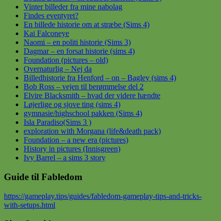
Vinter billeder fra mine nabolag
Findes eventyret?
En billede historie om at stræbe (Sims 4)
Kai Falconeye
Naomi – en politi historie (Sims 3)
Dagmar – en forsat historie (sims 4)
Foundation (pictures – old)
Overnaturlig – Nej da
Billedhistorie fra Henford – on – Bagley (sims 4)
Bob Ross – vejen til berømmelse del 2
Elvire Blacksmith – hvad der videre hændte
Løjerlige og sjove ting (sims 4)
gymnasie/highschool pakken (Sims 4)
Isla Paradiso(Sims 3 )
exploration with Morgana (life&death pack)
Foundation – a new era (pictures)
History in pictures (Innisgreen)
Ivy Barrel – a sims 3 story
Guide til Fabledom
https://gameplay.tips/guides/fabledom-gameplay-tips-and-tricks-
with-setups.html