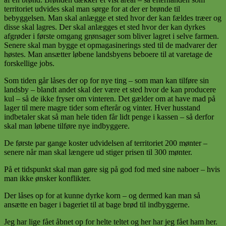
territoriet udvides skal man sørge for at der er brønde til
bebyggelsen. Man skal anlægge et sted hvor der kan fældes træer og
disse skal lagres. Der skal anlægges et sted hvor der kan dyrkes
afgrøder i første omgang grønsager som bliver lagret i selve farmen.
Senere skal man bygge et opmagasinerings sted til de madvarer der
høstes. Man ansætter løbene landsbyens beboere til at varetage de
forskellige jobs.
Som tiden går låses der op for nye ting – som man kan tilføre sin
landsby – blandt andet skal der være et sted hvor de kan producere
kul – så de ikke fryser om vinteren. Det gælder om at have mad på
lager til mere magre tider som efterår og vinter. Hver husstand
indbetaler skat så man hele tiden får lidt penge i kassen – så derfor
skal man løbene tilføre nye indbyggere.
De første par gange koster udvidelsen af territoriet 200 mønter –
senere når man skal længere ud stiger prisen til 300 mønter.
På et tidspunkt skal man gøre sig på god fod med sine naboer – hvis
man ikke ønsker konflikter.
Der låses op for at kunne dyrke korn – og dermed kan man så
ansætte en bager i bageriet til at bage brød til indbyggerne.
Jeg har lige fået åbnet op for helte teltet og her har jeg fået ham her.