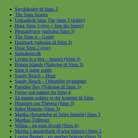
Snydekoder til Sims 3
The Sims Stories
Uploadede huse The Sims 3 (ældre)
Huse Sims 3 (nye + Into the future)
Pleasantview (nabolag Sims 3)
The Sims 4 – Guide
Danmark (nabolag til Sims 3)
Huse Sims 2 (nye)
Sims4ever.dk
Living in a box – houses (Sims 3)
Britain Islands (Nabolag til Sims 3)
Sims 4 game guide
Sandy Beach – Huse
Sandy Beach – Offentlige bygninger
Paradise Bay (Nabolag til Sims 3)
Fjerne spil pakker fra Sims 4
Så mange pakker er der kommet til Sims
Historien om Theresa (Sims 3)
Julies Historie (Sims 3)
Martha (forsættelse af Julies historie) Sims 3
Marthas Trillinger
Wilma – en grøn livsstil (Sims 4)
Martha Ligusterhaek (Forsat historie) Sims 3
Louisa Bennet – en stræber historie (Sims 3)