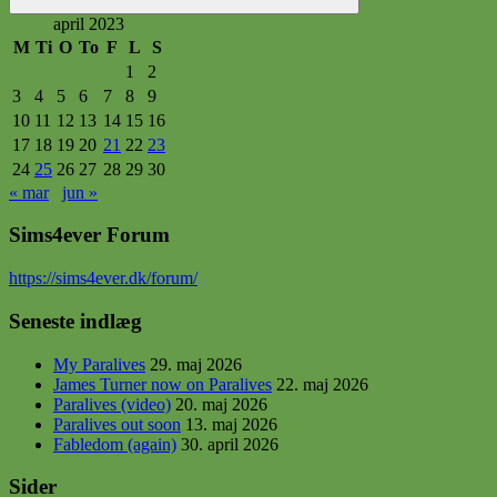
Søg
april 2023
M
Ti
O
To
F
L
S
1
2
3
4
5
6
7
8
9
10
11
12
13
14
15
16
17
18
19
20
21
22
23
24
25
26
27
28
29
30
« mar
jun »
Sims4ever Forum
https
://sims4ever.dk/forum/
Seneste indlæg
My Paralives
29. maj 2026
James Turner now on Paralives
22. maj 2026
Paralives (video)
20. maj 2026
Paralives out soon
13. maj 2026
Fabledom (again)
30. april 2026
Sider