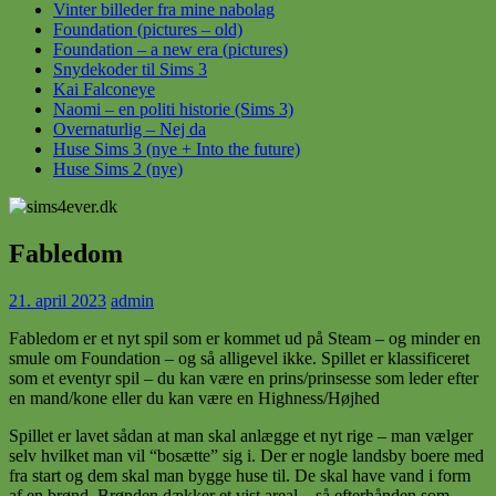
Vinter billeder fra mine nabolag
Foundation (pictures – old)
Foundation – a new era (pictures)
Snydekoder til Sims 3
Kai Falconeye
Naomi – en politi historie (Sims 3)
Overnaturlig – Nej da
Huse Sims 3 (nye + Into the future)
Huse Sims 2 (nye)
Fabledom
21. april 2023
admin
Fabledom er et nyt spil som er kommet ud på Steam – og minder en
smule om Foundation – og så alligevel ikke. Spillet er klassificeret
som et eventyr spil – du kan være en prins/prinsesse som leder efter
en mand/kone eller du kan være en Highness/Højhed
Spillet er lavet sådan at man skal anlægge et nyt rige – man vælger
selv hvilket man vil “bosætte” sig i. Der er nogle landsby boere med
fra start og dem skal man bygge huse til. De skal have vand i form
af en brønd. Brønden dækker et vist areal – så efterhånden som