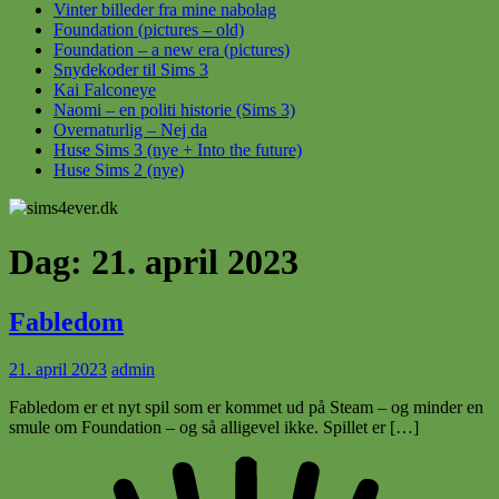
Vinter billeder fra mine nabolag
Foundation (pictures – old)
Foundation – a new era (pictures)
Snydekoder til Sims 3
Kai Falconeye
Naomi – en politi historie (Sims 3)
Overnaturlig – Nej da
Huse Sims 3 (nye + Into the future)
Huse Sims 2 (nye)
Dag:
21. april 2023
Fabledom
21. april 2023
admin
Fabledom er et nyt spil som er kommet ud på Steam – og minder en
smule om Foundation – og så alligevel ikke. Spillet er […]