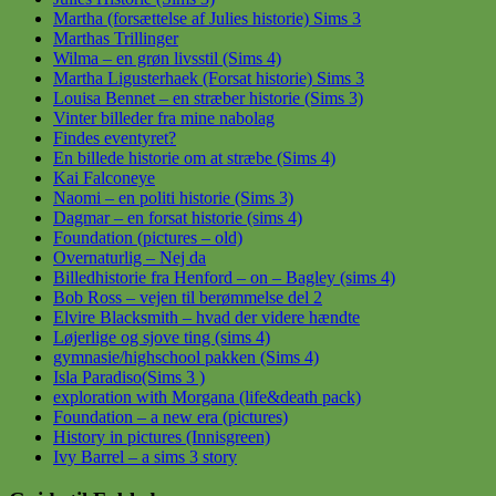
Martha (forsættelse af Julies historie) Sims 3
Marthas Trillinger
Wilma – en grøn livsstil (Sims 4)
Martha Ligusterhaek (Forsat historie) Sims 3
Louisa Bennet – en stræber historie (Sims 3)
Vinter billeder fra mine nabolag
Findes eventyret?
En billede historie om at stræbe (Sims 4)
Kai Falconeye
Naomi – en politi historie (Sims 3)
Dagmar – en forsat historie (sims 4)
Foundation (pictures – old)
Overnaturlig – Nej da
Billedhistorie fra Henford – on – Bagley (sims 4)
Bob Ross – vejen til berømmelse del 2
Elvire Blacksmith – hvad der videre hændte
Løjerlige og sjove ting (sims 4)
gymnasie/highschool pakken (Sims 4)
Isla Paradiso(Sims 3 )
exploration with Morgana (life&death pack)
Foundation – a new era (pictures)
History in pictures (Innisgreen)
Ivy Barrel – a sims 3 story