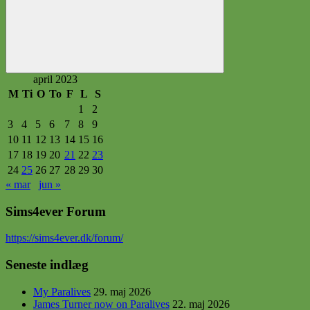
Søg
april 2023
M
Ti
O
To
F
L
S
1
2
3
4
5
6
7
8
9
10
11
12
13
14
15
16
17
18
19
20
21
22
23
24
25
26
27
28
29
30
« mar
jun »
Sims4ever Forum
https
://sims4ever.dk/forum/
Seneste indlæg
My Paralives
29. maj 2026
James Turner now on Paralives
22. maj 2026