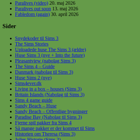
Paralives (video)
20. maj 2026
Paralives out soon
13. maj 2026
Fabledom (again)
30. april 2026
Sider
Snydekoder til Sims 3
The Sims Stories
Uploadede huse The Sims 3 (ældre)
Huse Sims 3 (nye + Into the future)
Pleasantview (nabolag Sims 3)
The Sims 4 – Guide
Danmark (nabolag til Sims 3)
Huse Sims 2 (nye)
Sims4ever.dk
Living in a box – houses (Sims 3)
Britain Islands (Nabolag til Sims 3)
Sims 4 game guide
Sandy Beach – Huse
Sandy Beach – Offentlige bygninger
Paradise Bay (Nabolag til Sims 3)
Fjerne spil pakker fra Sims 4
Så mange pakker er der kommet til Sims
Historien om Theresa (Sims 3)
Julies Historie (Sims 3)