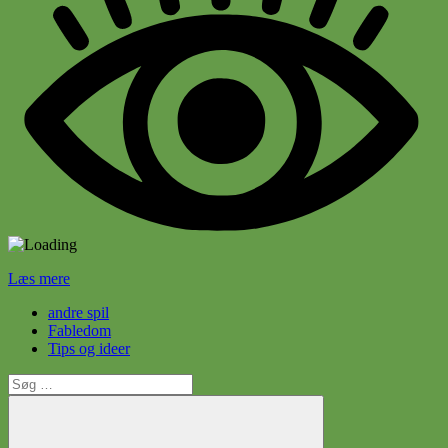
Læs mere
andre spil
Fabledom
Tips og ideer
Søg
efter: