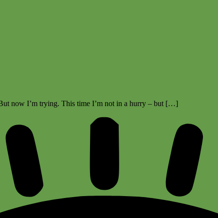
ut now I’m trying. This time I’m not in a hurry – but […]