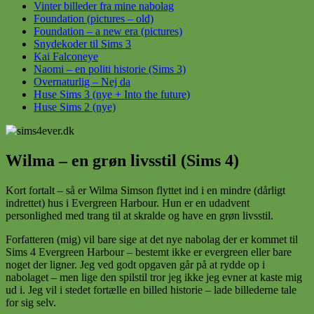
Vinter billeder fra mine nabolag
Foundation (pictures – old)
Foundation – a new era (pictures)
Snydekoder til Sims 3
Kai Falconeye
Naomi – en politi historie (Sims 3)
Overnaturlig – Nej da
Huse Sims 3 (nye + Into the future)
Huse Sims 2 (nye)
Wilma – en grøn livsstil (Sims 4)
Kort fortalt – så er Wilma Simson flyttet ind i en mindre (dårligt
indrettet) hus i Evergreen Harbour. Hun er en udadvent
personlighed med trang til at skralde og have en grøn livsstil.
Forfatteren (mig) vil bare sige at det nye nabolag der er kommet til
Sims 4 Evergreen Harbour – bestemt ikke er evergreen eller bare
noget der ligner. Jeg ved godt opgaven går på at rydde op i
nabolaget – men lige den spilstil tror jeg ikke jeg evner at kaste mig
ud i. Jeg vil i stedet fortælle en billed historie – lade billederne tale
for sig selv.