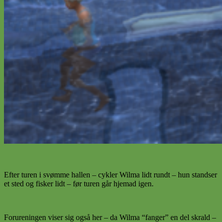
Efter turen i svømme hallen – cykler Wilma lidt rundt – hun standser
et sted og fisker lidt – før turen går hjemad igen.
Forureningen viser sig også her – da Wilma “fanger” en del skrald –