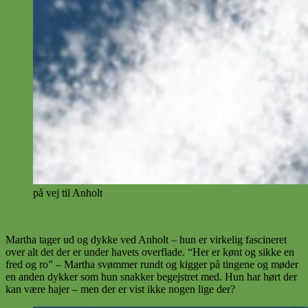
på vej til Anholt
Martha tager ud og dykke ved Anholt – hun er virkelig fascineret
over alt det der er under havets overflade. “Her er kønt og sikke en
fred og ro” – Martha svømmer rundt og kigger på tingene og møder
en anden dykker som hun snakker begejstret med. Hun har hørt der
kan være hajer – men der er vist ikke nogen lige der?