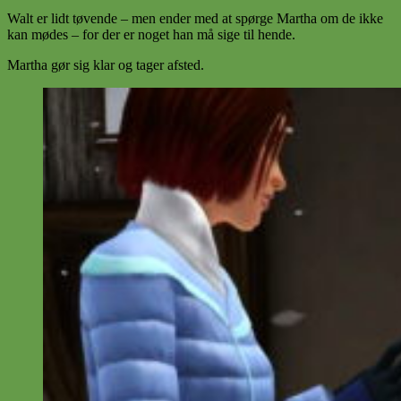
Walt er lidt tøvende – men ender med at spørge Martha om de ikke
kan mødes – for der er noget han må sige til hende.
Martha gør sig klar og tager afsted.