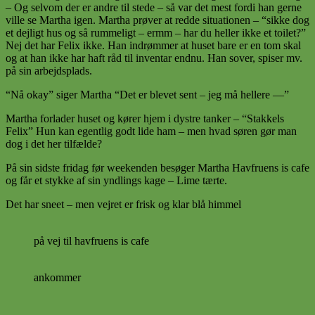
– Og selvom der er andre til stede – så var det mest fordi han gerne
ville se Martha igen. Martha prøver at redde situationen – “sikke dog
et dejligt hus og så rummeligt – ermm – har du heller ikke et toilet?”
Nej det har Felix ikke. Han indrømmer at huset bare er en tom skal
og at han ikke har haft råd til inventar endnu. Han sover, spiser mv.
på sin arbejdsplads.
“Nå okay” siger Martha “Det er blevet sent – jeg må hellere —”
Martha forlader huset og kører hjem i dystre tanker – “Stakkels
Felix” Hun kan egentlig godt lide ham – men hvad søren gør man
dog i det her tilfælde?
På sin sidste fridag før weekenden besøger Martha Havfruens is cafe
og får et stykke af sin yndlings kage – Lime tærte.
Det har sneet – men vejret er frisk og klar blå himmel
på vej til havfruens is cafe
ankommer