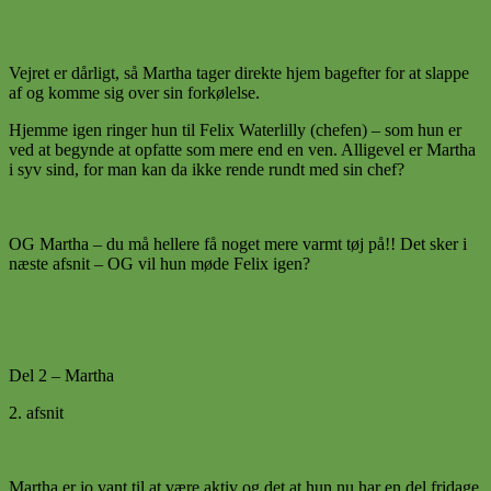
Vejret er dårligt, så Martha tager direkte hjem bagefter for at slappe
af og komme sig over sin forkølelse.
Hjemme igen ringer hun til Felix Waterlilly (chefen) – som hun er
ved at begynde at opfatte som mere end en ven. Alligevel er Martha
i syv sind, for man kan da ikke rende rundt med sin chef?
OG Martha – du må hellere få noget mere varmt tøj på!! Det sker i
næste afsnit – OG vil hun møde Felix igen?
Del 2 – Martha
2. afsnit
Martha er jo vant til at være aktiv og det at hun nu har en del fridage