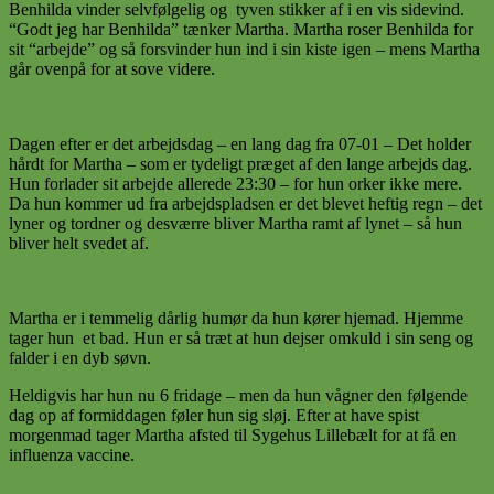
Benhilda vinder selvfølgelig og tyven stikker af i en vis sidevind.
“Godt jeg har Benhilda” tænker Martha. Martha roser Benhilda for
sit “arbejde” og så forsvinder hun ind i sin kiste igen – mens Martha
går ovenpå for at sove videre.
Dagen efter er det arbejdsdag – en lang dag fra 07-01 – Det holder
hårdt for Martha – som er tydeligt præget af den lange arbejds dag.
Hun forlader sit arbejde allerede 23:30 – for hun orker ikke mere.
Da hun kommer ud fra arbejdspladsen er det blevet heftig regn – det
lyner og tordner og desværre bliver Martha ramt af lynet – så hun
bliver helt svedet af.
Martha er i temmelig dårlig humør da hun kører hjemad. Hjemme
tager hun et bad. Hun er så træt at hun dejser omkuld i sin seng og
falder i en dyb søvn.
Heldigvis har hun nu 6 fridage – men da hun vågner den følgende
dag op af formiddagen føler hun sig sløj. Efter at have spist
morgenmad tager Martha afsted til Sygehus Lillebælt for at få en
influenza vaccine.