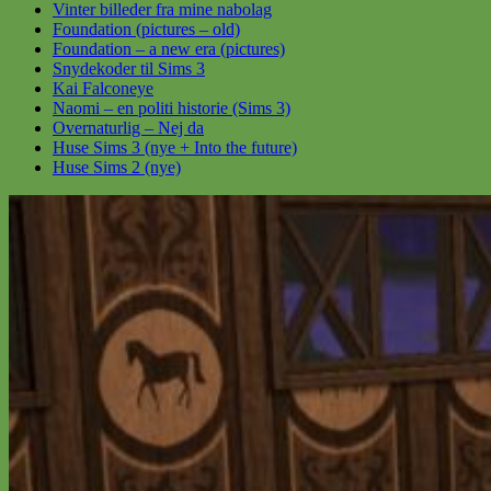
Vinter billeder fra mine nabolag
Foundation (pictures – old)
Foundation – a new era (pictures)
Snydekoder til Sims 3
Kai Falconeye
Naomi – en politi historie (Sims 3)
Overnaturlig – Nej da
Huse Sims 3 (nye + Into the future)
Huse Sims 2 (nye)