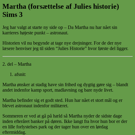
Martha (forsættelse af Julies historie)
Sims 3
Jeg har valgt at starte ny side op – Da Martha nu har nået sin
karrieres højeste punkt – astronaut.
Historien vil nu begynde at tage nye drejninger. For de der nye
læsere henviser jeg til siden “Julies Historie” hvor første del ligger.
2. del – Martha
afsnit:
Martha ønsker at stadig have sin frihed og dygtig gøre sig – blandt
andet indenfor kamp sport, madlavning og bare nyde livet.
Martha befinder sig et godt sted. Hun har nået et stort mål og er
blevet astronaut indenfor militæret.
Sommeren er ved at gå på hæld så Martha nyder de sidste dage
inden efteråret banker på døren. Ikke langt fra hvor hun bor er der
en lille forlystelses park og der tager hun over en lørdag
eftermiddag.