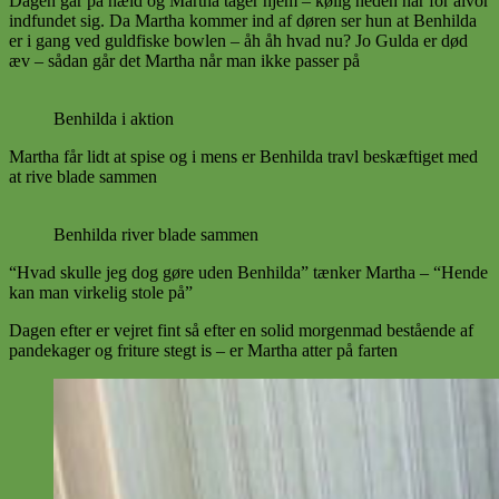
Dagen går på hæld og Martha tager hjem – kølig heden har for alvor
indfundet sig. Da Martha kommer ind af døren ser hun at Benhilda
er i gang ved guldfiske bowlen – åh åh hvad nu? Jo Gulda er død
æv – sådan går det Martha når man ikke passer på
Benhilda i aktion
Martha får lidt at spise og i mens er Benhilda travl beskæftiget med
at rive blade sammen
Benhilda river blade sammen
“Hvad skulle jeg dog gøre uden Benhilda” tænker Martha – “Hende
kan man virkelig stole på”
Dagen efter er vejret fint så efter en solid morgenmad bestående af
pandekager og friture stegt is – er Martha atter på farten