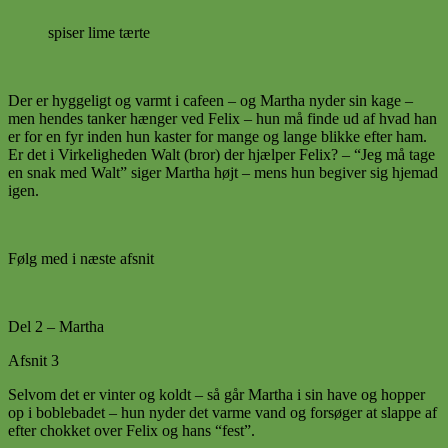
spiser lime tærte
Der er hyggeligt og varmt i cafeen – og Martha nyder sin kage –
men hendes tanker hænger ved Felix – hun må finde ud af hvad han
er for en fyr inden hun kaster for mange og lange blikke efter ham.
Er det i Virkeligheden Walt (bror) der hjælper Felix? – “Jeg må tage
en snak med Walt” siger Martha højt – mens hun begiver sig hjemad
igen.
Følg med i næste afsnit
Del 2 – Martha
Afsnit 3
Selvom det er vinter og koldt – så går Martha i sin have og hopper
op i boblebadet – hun nyder det varme vand og forsøger at slappe af
efter chokket over Felix og hans “fest”.