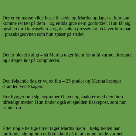
Der er en masse vilde heste til stede og Martha opdager at hun kan
komme ret tæt på dem – og endda give dem godbidder. Hun får sig
også en tur i karrusellen – og da sulten presser sig på laver hun mad
i pizzabageovnen som hun spiser på stedet.
Det er blevet køligt – så Martha tager hjem for at få varme i kroppen
og arbejde lidt på computeren.
Den følgende dag er vejret fint – 25 grader og Martha besøger
stranden ved Skagen.
Her hygger hun sig, svømmer i havet og snakker med dem hun
tilfældigt møder. Hun finder også en sjælden flaskepost, som hun
samler op.
Efter nogle herlige timer tager Martha hjem – kølig heden har
indfundet sig og hun er ikke klædt på til at kunne holde varmen.