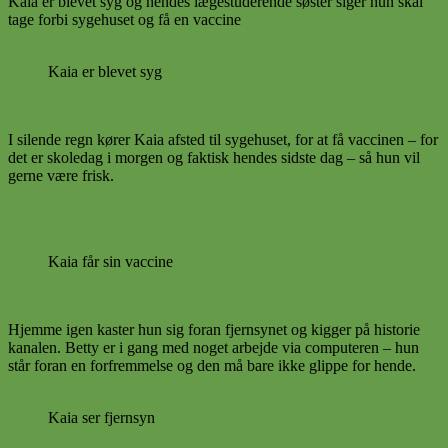
Kaia er blevet syg og hendes lægestuderende søster siger hun skal
tage forbi sygehuset og få en vaccine
Kaia er blevet syg
I silende regn kører Kaia afsted til sygehuset, for at få vaccinen – for
det er skoledag i morgen og faktisk hendes sidste dag – så hun vil
gerne være frisk.
Kaia får sin vaccine
Hjemme igen kaster hun sig foran fjernsynet og kigger på historie
kanalen. Betty er i gang med noget arbejde via computeren – hun
står foran en forfremmelse og den må bare ikke glippe for hende.
Kaia ser fjernsyn