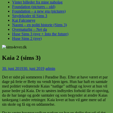
Vinter billeder fra mine nabolag
Foundation (pictures – old)
Foundation – a new era (pictures)
Snydekoder til Sims 3
Kai Falconeye
Naomi – en politi historie (Sims 3)
Overnaturlig – Nej da
Huse Sims 3 (nye + Into the future)
Huse Sims 2 (nye)
Kaia 2 (sims 3)
30. juni 2019
30. juni 2019
admin
Det er sidst på sommeren i Paradise Bay. Efter at have været et par
dage på ferie er Betty nu vendt hjem igen. Hun har haft en samtale
med politiet vedrørende Kaias “natlige” udflugt og lover at hun vil
passe bedre på Kaia. De to søstres indbyrdes forhold får et opsving,
da de har lange og gode samtaler og som begynder at ændre Kaias
tankegang i andre retninger. Kaia lover at hun vil gøre mere ud af
sin skole og få sig en uddannelse.
De to søstre besøger vulkan parken og har en dejlig dag ud af det.