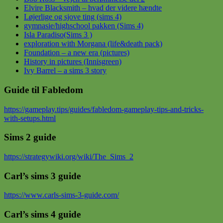
Elvire Blacksmith – hvad der videre hændte
Løjerlige og sjove ting (sims 4)
gymnasie/highschool pakken (Sims 4)
Isla Paradiso(Sims 3 )
exploration with Morgana (life&death pack)
Foundation – a new era (pictures)
History in pictures (Innisgreen)
Ivy Barrel – a sims 3 story
Guide til Fabledom
https://gameplay.tips/guides/fabledom-gameplay-tips-and-tricks-
with-setups.html
Sims 2 guide
https://strategywiki.org/wiki/The_Sims_2
Carl’s sims 3 guide
https://www.carls-sims-3-guide.com/
Carl’s sims 4 guide