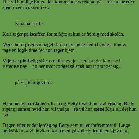
Det vil hun lige bruge den kommende weekend på – for hun træder
snart over i voksenlivet.
Kaia på iscafe
Kaia tager på iscafeen for at fejre at hun er færdig med skolen.
Mens hun spiser sin bagel slår en ny tanke ned i hende – hun vil
tage en logik time før hun tager hjem.
Vejret er pludselig slået om til snevejr – tænk at det kan sne i
Paradise bay – nu her hvor foråret så småt har indfundet sig.
på vej til logik time
Hjemme igen diskuterer Kaia og Betty hvad hun skal gøre og Betty
siger at uanset hvad hun vil vælge – så vil hun støtte Kaia alt det hun
kan.
Dagen efter er det lørdag og Betty som nu er forfremmet til Læge
praksiskant – vil invitere Kaia med på spillebulen til en sjov dag.