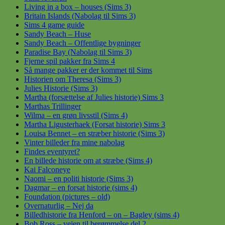
Living in a box – houses (Sims 3)
Britain Islands (Nabolag til Sims 3)
Sims 4 game guide
Sandy Beach – Huse
Sandy Beach – Offentlige bygninger
Paradise Bay (Nabolag til Sims 3)
Fjerne spil pakker fra Sims 4
Så mange pakker er der kommet til Sims
Historien om Theresa (Sims 3)
Julies Historie (Sims 3)
Martha (forsættelse af Julies historie) Sims 3
Marthas Trillinger
Wilma – en grøn livsstil (Sims 4)
Martha Ligusterhaek (Forsat historie) Sims 3
Louisa Bennet – en stræber historie (Sims 3)
Vinter billeder fra mine nabolag
Findes eventyret?
En billede historie om at stræbe (Sims 4)
Kai Falconeye
Naomi – en politi historie (Sims 3)
Dagmar – en forsat historie (sims 4)
Foundation (pictures – old)
Overnaturlig – Nej da
Billedhistorie fra Henford – on – Bagley (sims 4)
Bob Ross – vejen til berømmelse del 2