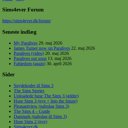
Sims4ever Forum
https
://sims4ever.dk/forum/
Seneste indlæg
My Paralives
29. maj 2026
James Turner now on Paralives
22. maj 2026
Paralives (video)
20. maj 2026
Paralives out soon
13. maj 2026
Fabledom (again)
30. april 2026
Sider
Snydekoder til Sims 3
The Sims Stories
Uploadede huse The Sims 3 (ældre)
Huse Sims 3 (nye + Into the future)
Pleasantview (nabolag Sims 3)
The Sims 4 – Guide
Danmark (nabolag til Sims 3)
Huse Sims 2 (nye)
Sims4ever.dk