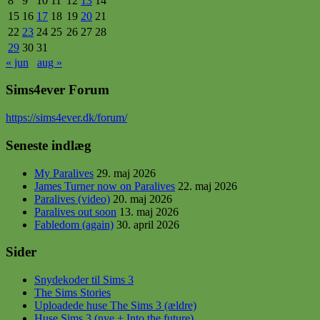
8
9
10
11
12
13
14
15
16
17
18
19
20
21
22
23
24
25
26
27
28
29
30
31
« jun
aug »
Sims4ever Forum
https
://sims4ever.dk/forum/
Seneste indlæg
My Paralives
29. maj 2026
James Turner now on Paralives
22. maj 2026
Paralives (video)
20. maj 2026
Paralives out soon
13. maj 2026
Fabledom (again)
30. april 2026
Sider
Snydekoder til Sims 3
The Sims Stories
Uploadede huse The Sims 3 (ældre)
Huse Sims 3 (nye + Into the future)