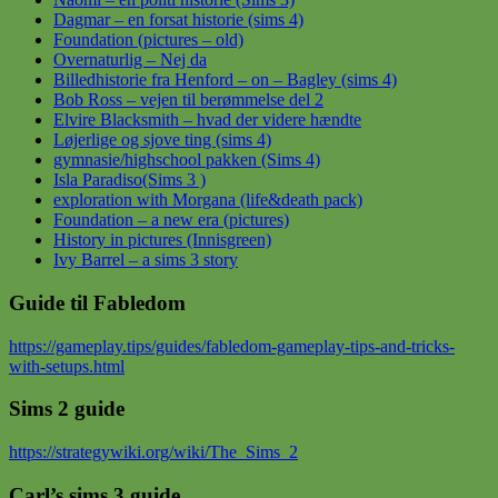
Dagmar – en forsat historie (sims 4)
Foundation (pictures – old)
Overnaturlig – Nej da
Billedhistorie fra Henford – on – Bagley (sims 4)
Bob Ross – vejen til berømmelse del 2
Elvire Blacksmith – hvad der videre hændte
Løjerlige og sjove ting (sims 4)
gymnasie/highschool pakken (Sims 4)
Isla Paradiso(Sims 3 )
exploration with Morgana (life&death pack)
Foundation – a new era (pictures)
History in pictures (Innisgreen)
Ivy Barrel – a sims 3 story
Guide til Fabledom
https://gameplay.tips/guides/fabledom-gameplay-tips-and-tricks-
with-setups.html
Sims 2 guide
https://strategywiki.org/wiki/The_Sims_2
Carl’s sims 3 guide