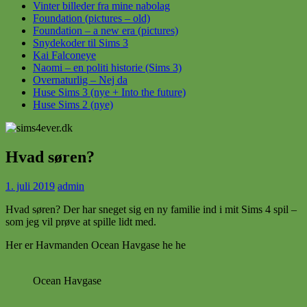
Vinter billeder fra mine nabolag
Foundation (pictures – old)
Foundation – a new era (pictures)
Snydekoder til Sims 3
Kai Falconeye
Naomi – en politi historie (Sims 3)
Overnaturlig – Nej da
Huse Sims 3 (nye + Into the future)
Huse Sims 2 (nye)
Hvad søren?
1. juli 2019
admin
Hvad søren? Der har sneget sig en ny familie ind i mit Sims 4 spil –
som jeg vil prøve at spille lidt med.
Her er Havmanden Ocean Havgase he he
Ocean Havgase