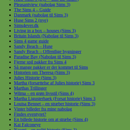
Pleasantview (nabolag Sims 3)
The Sims 4 – Guide
Danmark (nabolag til Sims 3)
Huse Sims 2 (nye)
Sims4ever.dk
Living in a box – houses (Sims 3)
Britain Islands (Nabolag til Sims 3)
Sims 4 game guide
Sandy Beach – Huse
Sandy Beach – Offentlige bygninger
Paradise Bay (Nabolag til Sims 3)
Fjerne spil pakker fra Sims 4
Så mange pakker er der kommet til Sims
Historien om Theresa (Sims 3)
Julies Historie (Sims 3)
Martha (forsættelse af Julies historie) Sims 3
Marthas Trillinger
Wilma – en grøn livsstil (Sims 4)
Martha Ligusterhaek (Forsat historie) Sims 3
Louisa Bennet – en stræber historie (Sims 3)
Vinter billeder fra mine nabolag
Findes eventyret?
En billede historie om at stræbe (Sims 4)
Kai Falconeye
Naomi – en politi historie (Sims 3)