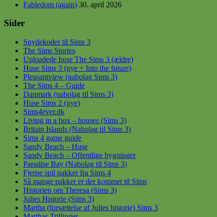
Fabledom (again)
30. april 2026
Sider
Snydekoder til Sims 3
The Sims Stories
Uploadede huse The Sims 3 (ældre)
Huse Sims 3 (nye + Into the future)
Pleasantview (nabolag Sims 3)
The Sims 4 – Guide
Danmark (nabolag til Sims 3)
Huse Sims 2 (nye)
Sims4ever.dk
Living in a box – houses (Sims 3)
Britain Islands (Nabolag til Sims 3)
Sims 4 game guide
Sandy Beach – Huse
Sandy Beach – Offentlige bygninger
Paradise Bay (Nabolag til Sims 3)
Fjerne spil pakker fra Sims 4
Så mange pakker er der kommet til Sims
Historien om Theresa (Sims 3)
Julies Historie (Sims 3)
Martha (forsættelse af Julies historie) Sims 3
Marthas Trillinger