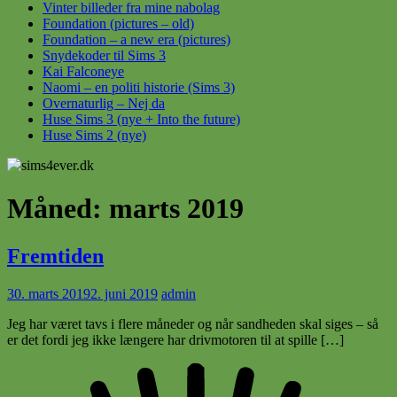
Vinter billeder fra mine nabolag
Foundation (pictures – old)
Foundation – a new era (pictures)
Snydekoder til Sims 3
Kai Falconeye
Naomi – en politi historie (Sims 3)
Overnaturlig – Nej da
Huse Sims 3 (nye + Into the future)
Huse Sims 2 (nye)
Måned:
marts 2019
Fremtiden
30. marts 2019
2. juni 2019
admin
Jeg har været tavs i flere måneder og når sandheden skal siges – så
er det fordi jeg ikke længere har drivmotoren til at spille […]