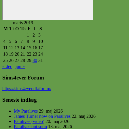
Søg
marts 2019
M
Ti
O
To
F
L
S
1
2
3
4
5
6
7
8
9
10
11
12
13
14
15
16
17
18
19
20
21
22
23
24
25
26
27
28
29
30
31
« dec
jun »
Sims4ever Forum
https
://sims4ever.dk/forum/
Seneste indlæg
My Paralives
29. maj 2026
James Turner now on Paralives
22. maj 2026
Paralives (video)
20. maj 2026
Paralives out soon
13. maj 2026