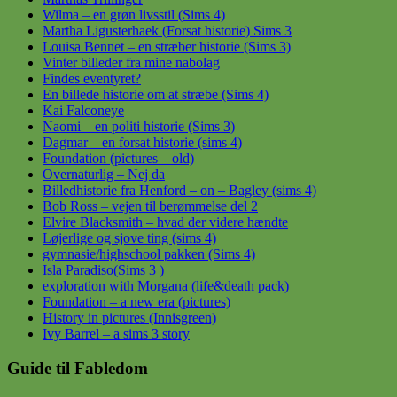
Wilma – en grøn livsstil (Sims 4)
Martha Ligusterhaek (Forsat historie) Sims 3
Louisa Bennet – en stræber historie (Sims 3)
Vinter billeder fra mine nabolag
Findes eventyret?
En billede historie om at stræbe (Sims 4)
Kai Falconeye
Naomi – en politi historie (Sims 3)
Dagmar – en forsat historie (sims 4)
Foundation (pictures – old)
Overnaturlig – Nej da
Billedhistorie fra Henford – on – Bagley (sims 4)
Bob Ross – vejen til berømmelse del 2
Elvire Blacksmith – hvad der videre hændte
Løjerlige og sjove ting (sims 4)
gymnasie/highschool pakken (Sims 4)
Isla Paradiso(Sims 3 )
exploration with Morgana (life&death pack)
Foundation – a new era (pictures)
History in pictures (Innisgreen)
Ivy Barrel – a sims 3 story
Guide til Fabledom