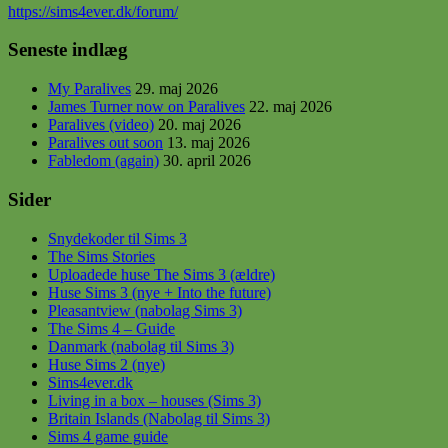
https
://sims4ever.dk/forum/
Seneste indlæg
My Paralives
29. maj 2026
James Turner now on Paralives
22. maj 2026
Paralives (video)
20. maj 2026
Paralives out soon
13. maj 2026
Fabledom (again)
30. april 2026
Sider
Snydekoder til Sims 3
The Sims Stories
Uploadede huse The Sims 3 (ældre)
Huse Sims 3 (nye + Into the future)
Pleasantview (nabolag Sims 3)
The Sims 4 – Guide
Danmark (nabolag til Sims 3)
Huse Sims 2 (nye)
Sims4ever.dk
Living in a box – houses (Sims 3)
Britain Islands (Nabolag til Sims 3)
Sims 4 game guide