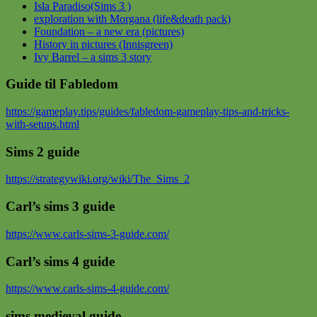
Isla Paradiso(Sims 3 )
exploration with Morgana (life&death pack)
Foundation – a new era (pictures)
History in pictures (Innisgreen)
Ivy Barrel – a sims 3 story
Guide til Fabledom
https://gameplay.tips/guides/fabledom-gameplay-tips-and-tricks-
with-setups.html
Sims 2 guide
https://strategywiki.org/wiki/The_Sims_2
Carl’s sims 3 guide
https://www.carls-sims-3-guide.com/
Carl’s sims 4 guide
https://www.carls-sims-4-guide.com/
sims medieval guide