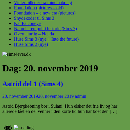
Vinter billeder fra mine nabolag
Foundation (pictures – old)
Foundation – a new era (pictures)
Snydekoder til Sims 3
Kai Falconeye
Naomi – en politi historie (Sims 3)
Overnaturlig – Nej da
Huse Sims 3 (nye + Into the future)
Huse Sims 2 (nye)
Dag:
20. november 2019
Astrid del 1 (Sims 4)
20. november 2019
20. november 2019
admin
Astrid Bjergkøbning bor i Sulani. Hun elsker det frie liv og har
allerede fået en del venner i den korte tid hun har boet der. […]