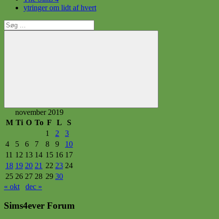
ytringer om lidt af hvert
Søg
efter:
Søg
november 2019
M
Ti
O
To
F
L
S
1
2
3
4
5
6
7
8
9
10
11
12
13
14
15
16
17
18
19
20
21
22
23
24
25
26
27
28
29
30
« okt
dec »
Sims4ever Forum