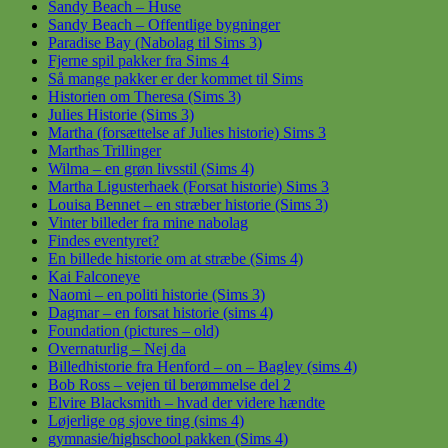
Sandy Beach – Huse
Sandy Beach – Offentlige bygninger
Paradise Bay (Nabolag til Sims 3)
Fjerne spil pakker fra Sims 4
Så mange pakker er der kommet til Sims
Historien om Theresa (Sims 3)
Julies Historie (Sims 3)
Martha (forsættelse af Julies historie) Sims 3
Marthas Trillinger
Wilma – en grøn livsstil (Sims 4)
Martha Ligusterhaek (Forsat historie) Sims 3
Louisa Bennet – en stræber historie (Sims 3)
Vinter billeder fra mine nabolag
Findes eventyret?
En billede historie om at stræbe (Sims 4)
Kai Falconeye
Naomi – en politi historie (Sims 3)
Dagmar – en forsat historie (sims 4)
Foundation (pictures – old)
Overnaturlig – Nej da
Billedhistorie fra Henford – on – Bagley (sims 4)
Bob Ross – vejen til berømmelse del 2
Elvire Blacksmith – hvad der videre hændte
Løjerlige og sjove ting (sims 4)
gymnasie/highschool pakken (Sims 4)