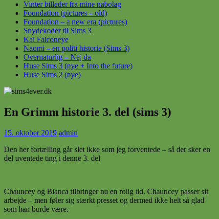
Vinter billeder fra mine nabolag
Foundation (pictures – old)
Foundation – a new era (pictures)
Snydekoder til Sims 3
Kai Falconeye
Naomi – en politi historie (Sims 3)
Overnaturlig – Nej da
Huse Sims 3 (nye + Into the future)
Huse Sims 2 (nye)
En Grimm historie 3. del (sims 3)
15. oktober 2019
admin
Den her fortælling går slet ikke som jeg forventede – så der sker en
del uventede ting i denne 3. del
Chauncey og Bianca tilbringer nu en rolig tid. Chauncey passer sit
arbejde – men føler sig stærkt presset og dermed ikke helt så glad
som han burde være.