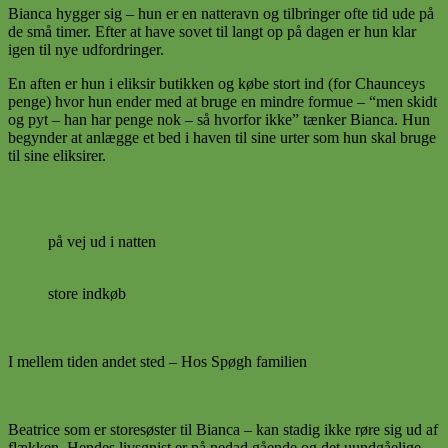
Bianca hygger sig – hun er en natteravn og tilbringer ofte tid ude på
de små timer. Efter at have sovet til langt op på dagen er hun klar
igen til nye udfordringer.
En aften er hun i eliksir butikken og købe stort ind (for Chaunceys
penge) hvor hun ender med at bruge en mindre formue – “men skidt
og pyt – han har penge nok – så hvorfor ikke” tænker Bianca. Hun
begynder at anlægge et bed i haven til sine urter som hun skal bruge
til sine eliksirer.
på vej ud i natten
store indkøb
I mellem tiden andet sted – Hos Spøgh familien
Beatrice som er storesøster til Bianca – kan stadig ikke røre sig ud af
flækken. Hendes livsgnist er på nedad gående og det uundgåelige