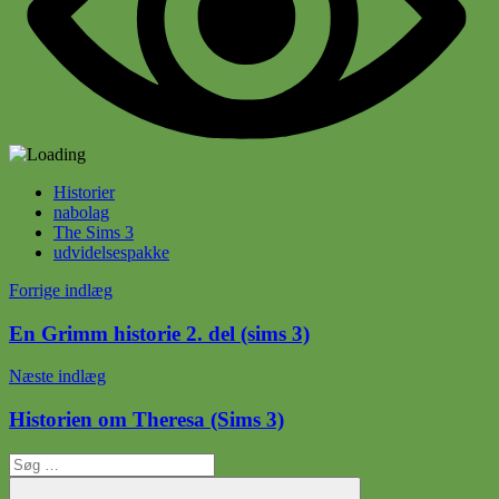
Historier
nabolag
The Sims 3
udvidelsespakke
Indlægsnavigation
Forrige indlæg
En Grimm historie 2. del (sims 3)
Næste indlæg
Historien om Theresa (Sims 3)
Søg
efter: