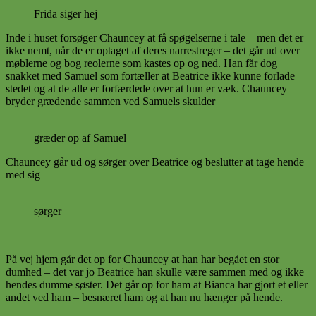
Frida siger hej
Inde i huset forsøger Chauncey at få spøgelserne i tale – men det er
ikke nemt, når de er optaget af deres narrestreger – det går ud over
møblerne og bog reolerne som kastes op og ned. Han får dog
snakket med Samuel som fortæller at Beatrice ikke kunne forlade
stedet og at de alle er forfærdede over at hun er væk. Chauncey
bryder grædende sammen ved Samuels skulder
græder op af Samuel
Chauncey går ud og sørger over Beatrice og beslutter at tage hende
med sig
sørger
På vej hjem går det op for Chauncey at han har begået en stor
dumhed – det var jo Beatrice han skulle være sammen med og ikke
hendes dumme søster. Det går op for ham at Bianca har gjort et eller
andet ved ham – besnæret ham og at han nu hænger på hende.