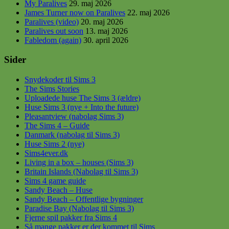
My Paralives
29. maj 2026
James Turner now on Paralives
22. maj 2026
Paralives (video)
20. maj 2026
Paralives out soon
13. maj 2026
Fabledom (again)
30. april 2026
Sider
Snydekoder til Sims 3
The Sims Stories
Uploadede huse The Sims 3 (ældre)
Huse Sims 3 (nye + Into the future)
Pleasantview (nabolag Sims 3)
The Sims 4 – Guide
Danmark (nabolag til Sims 3)
Huse Sims 2 (nye)
Sims4ever.dk
Living in a box – houses (Sims 3)
Britain Islands (Nabolag til Sims 3)
Sims 4 game guide
Sandy Beach – Huse
Sandy Beach – Offentlige bygninger
Paradise Bay (Nabolag til Sims 3)
Fjerne spil pakker fra Sims 4
Så mange pakker er der kommet til Sims