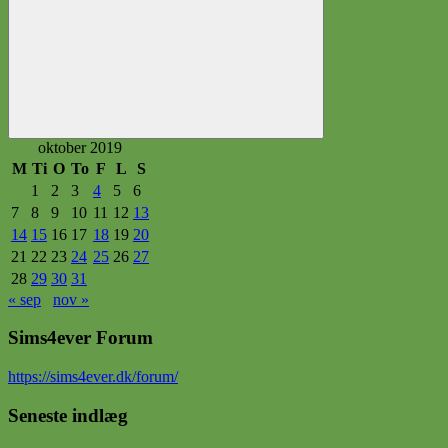
Søg
oktober 2019
M
Ti
O
To
F
L
S
1
2
3
4
5
6
7
8
9
10
11
12
13
14
15
16
17
18
19
20
21
22
23
24
25
26
27
28
29
30
31
« sep
nov »
Sims4ever Forum
https
://sims4ever.dk/forum/
Seneste indlæg