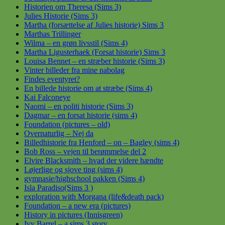
Historien om Theresa (Sims 3)
Julies Historie (Sims 3)
Martha (forsættelse af Julies historie) Sims 3
Marthas Trillinger
Wilma – en grøn livsstil (Sims 4)
Martha Ligusterhaek (Forsat historie) Sims 3
Louisa Bennet – en stræber historie (Sims 3)
Vinter billeder fra mine nabolag
Findes eventyret?
En billede historie om at stræbe (Sims 4)
Kai Falconeye
Naomi – en politi historie (Sims 3)
Dagmar – en forsat historie (sims 4)
Foundation (pictures – old)
Overnaturlig – Nej da
Billedhistorie fra Henford – on – Bagley (sims 4)
Bob Ross – vejen til berømmelse del 2
Elvire Blacksmith – hvad der videre hændte
Løjerlige og sjove ting (sims 4)
gymnasie/highschool pakken (Sims 4)
Isla Paradiso(Sims 3 )
exploration with Morgana (life&death pack)
Foundation – a new era (pictures)
History in pictures (Innisgreen)
Ivy Barrel – a sims 3 story