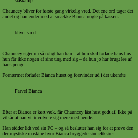
slåskamp
Chauncey bliver for første gang virkelig vred. Det ene ord tager det
andet og han ender med at smække Bianca nogle på kassen.
bliver vred
Chauncey siger nu så roligt han kan – at hun skal forlade hans hus –
hun får ikke nogen af sine ting med sig – da hun jo har brugt løs af
hans penge.
Fornærmet forlader Bianca huset og forsvinder ud i det ukendte
Farvel Bianca
Efter at Bianca er kørt væk, får Chauncey låst hust godt af. Ikke på
vilkår at han vil involvere sig mere med hende.
Han sidder lidt ved sin PC – og så beslutter han sig for at prøve den
der mystiske maskine hvor Bianca bryggede sine eliksirer