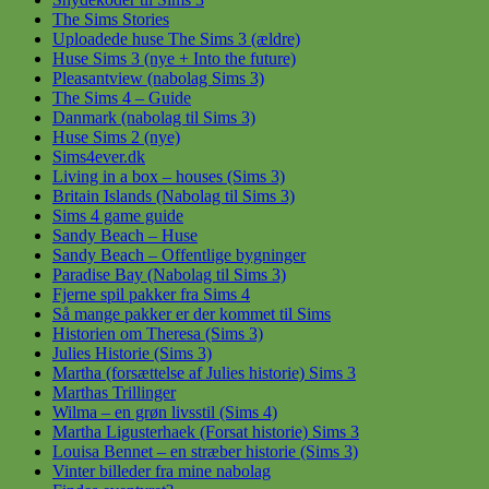
The Sims Stories
Uploadede huse The Sims 3 (ældre)
Huse Sims 3 (nye + Into the future)
Pleasantview (nabolag Sims 3)
The Sims 4 – Guide
Danmark (nabolag til Sims 3)
Huse Sims 2 (nye)
Sims4ever.dk
Living in a box – houses (Sims 3)
Britain Islands (Nabolag til Sims 3)
Sims 4 game guide
Sandy Beach – Huse
Sandy Beach – Offentlige bygninger
Paradise Bay (Nabolag til Sims 3)
Fjerne spil pakker fra Sims 4
Så mange pakker er der kommet til Sims
Historien om Theresa (Sims 3)
Julies Historie (Sims 3)
Martha (forsættelse af Julies historie) Sims 3
Marthas Trillinger
Wilma – en grøn livsstil (Sims 4)
Martha Ligusterhaek (Forsat historie) Sims 3
Louisa Bennet – en stræber historie (Sims 3)
Vinter billeder fra mine nabolag