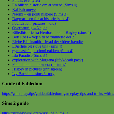
Findes eventyret?
En billede historie om at stræbe (Sims 4)
Kai Falconeye
Naomi – en politi historie (Sims 3)
Dagmar – en forsat historie (sims 4)
Foundation (pictures – old)
Overnaturlig – Nej da
Billedhistorie fra Henford – on – Bagley (sims 4)
Bob Ross – vejen til berømmelse del 2
Elvire Blacksmith – hvad der videre hændte
Løjerlige og sjove ting (sims 4)
gymnasie/highschool pakken (Sims 4)
Isla Paradiso(Sims 3 )
exploration with Morgana (life&death pack)
Foundation – a new era (pictures)
History in pictures (Innisgreen)
Ivy Barrel – a sims 3 story
Guide til Fabledom
https://gameplay.tips/guides/fabledom-gameplay-tips-and-tricks-with-
Sims 2 guide
https://strategywiki.org/wiki/The_Sims_2