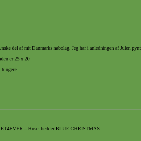
ske del af mit Danmarks nabolag. Jeg har i anledningen af Julen pyntet de
nden er 25 x 20
e fungere
n: SIMSET4EVER – Huset hedder BLUE CHRISTMAS