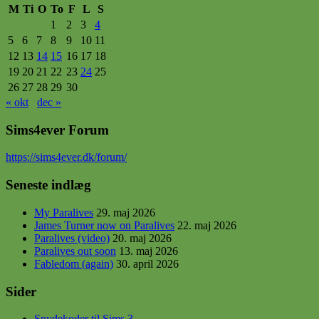
M
Ti
O
To
F
L
S
1
2
3
4
5
6
7
8
9
10
11
12
13
14
15
16
17
18
19
20
21
22
23
24
25
26
27
28
29
30
« okt
dec »
Sims4ever Forum
https
://sims4ever.dk/forum/
Seneste indlæg
My Paralives
29. maj 2026
James Turner now on Paralives
22. maj 2026
Paralives (video)
20. maj 2026
Paralives out soon
13. maj 2026
Fabledom (again)
30. april 2026
Sider
Snydekoder til Sims 3