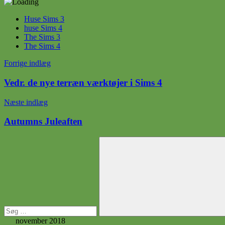
Huse Sims 3
huse Sims 4
The Sims 3
The Sims 4
Indlægsnavigation
Forrige indlæg
Vedr. de nye terræn værktøjer i Sims 4
Næste indlæg
Autumns Juleaften
Søg
efter:
Søg
november 2018