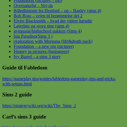
Foundation (pictures – old)
Overnaturlig – Nej da
Billedhistorie fra Henford – on – Bagley (sims 4)
Bob Ross – vejen til berømmelse del 2
Elvire Blacksmith – hvad der videre hændte
Løjerlige og sjove ting (sims 4)
gymnasie/highschool pakken (Sims 4)
Isla Paradiso(Sims 3 )
exploration with Morgana (life&death pack)
Foundation – a new era (pictures)
History in pictures (Innisgreen)
Ivy Barrel – a sims 3 story
Guide til Fabledom
https://gameplay.tips/guides/fabledom-gameplay-tips-and-tricks-
with-setups.html
Sims 2 guide
https://strategywiki.org/wiki/The_Sims_2
Carl’s sims 3 guide