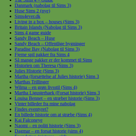
Danmark (nabolag til Sims 3)
Huse Sims 2 (nye)
Sims4ever.dk
Living in a box – houses (Sims 3)
Britain Islands (Nabolag til Sims 3)
Sims 4 game guide
Sandy Beach – Huse
Sandy Beach – Offentlige bygninger
Paradise Bay (Nabolag til Sims 3)
Fjerne spil pakker fra Sims 4
Så mange pakker er der kommet til Sims
Historien om Theresa (Sims 3)
Julies Historie (Sims 3)
Martha (forsættelse af Julies historie) Sims 3
Marthas Trillinger
Wilma – en grøn livsstil (Sims 4)
Martha Ligusterhaek (Forsat historie) Sims 3
Louisa Bennet – en stræber historie (Sims 3)
Vinter billeder fra mine nabolag
Findes eventyret?
En billede historie om at stræbe (Sims 4)
Kai Falconeye
Naomi – en politi historie (Sims 3)
Dagmar – en forsat historie (sims 4)