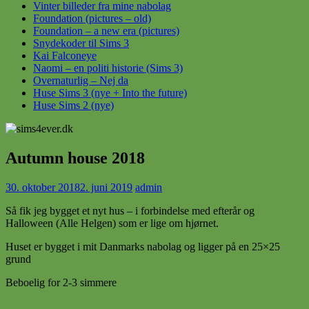
Vinter billeder fra mine nabolag
Foundation (pictures – old)
Foundation – a new era (pictures)
Snydekoder til Sims 3
Kai Falconeye
Naomi – en politi historie (Sims 3)
Overnaturlig – Nej da
Huse Sims 3 (nye + Into the future)
Huse Sims 2 (nye)
Autumn house 2018
30. oktober 2018
2. juni 2019
admin
Så fik jeg bygget et nyt hus – i forbindelse med efterår og
Halloween (Alle Helgen) som er lige om hjørnet.
Huset er bygget i mit Danmarks nabolag og ligger på en 25×25
grund
Beboelig for 2-3 simmere