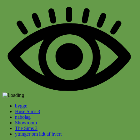
bygge
Huse Sims 3
nabolag
Showroom
The Sims 3
ytringer om lidt af hvert