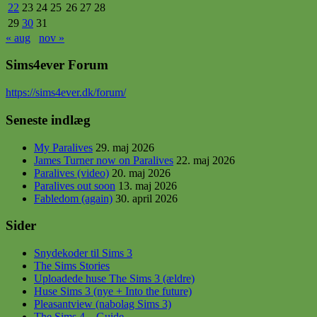
22
23
24
25
26
27
28
29
30
31
« aug
nov »
Sims4ever Forum
https
://sims4ever.dk/forum/
Seneste indlæg
My Paralives
29. maj 2026
James Turner now on Paralives
22. maj 2026
Paralives (video)
20. maj 2026
Paralives out soon
13. maj 2026
Fabledom (again)
30. april 2026
Sider
Snydekoder til Sims 3
The Sims Stories
Uploadede huse The Sims 3 (ældre)
Huse Sims 3 (nye + Into the future)
Pleasantview (nabolag Sims 3)
The Sims 4 – Guide