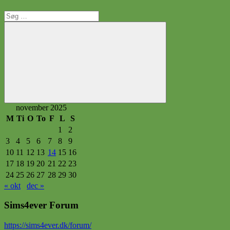
Søg
efter:
Søg
november 2025
M
Ti
O
To
F
L
S
1
2
3
4
5
6
7
8
9
10
11
12
13
14
15
16
17
18
19
20
21
22
23
24
25
26
27
28
29
30
« okt
dec »
Sims4ever Forum
https
://sims4ever.dk/forum/