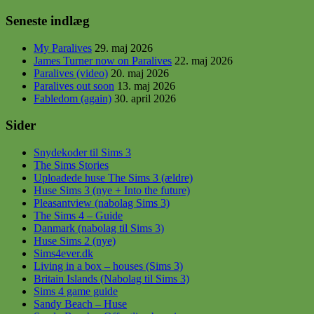
Seneste indlæg
My Paralives
29. maj 2026
James Turner now on Paralives
22. maj 2026
Paralives (video)
20. maj 2026
Paralives out soon
13. maj 2026
Fabledom (again)
30. april 2026
Sider
Snydekoder til Sims 3
The Sims Stories
Uploadede huse The Sims 3 (ældre)
Huse Sims 3 (nye + Into the future)
Pleasantview (nabolag Sims 3)
The Sims 4 – Guide
Danmark (nabolag til Sims 3)
Huse Sims 2 (nye)
Sims4ever.dk
Living in a box – houses (Sims 3)
Britain Islands (Nabolag til Sims 3)
Sims 4 game guide
Sandy Beach – Huse