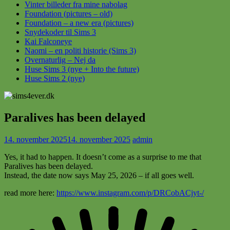
Vinter billeder fra mine nabolag
Foundation (pictures – old)
Foundation – a new era (pictures)
Snydekoder til Sims 3
Kai Falconeye
Naomi – en politi historie (Sims 3)
Overnaturlig – Nej da
Huse Sims 3 (nye + Into the future)
Huse Sims 2 (nye)
Paralives has been delayed
14. november 2025
14. november 2025
admin
Yes, it had to happen. It doesn’t come as a surprise to me that
Paralives has been delayed.
Instead, the date now says May 25, 2026 – if all goes well.
read more here:
https://www.instagram.com/p/DRCobACjyt-/