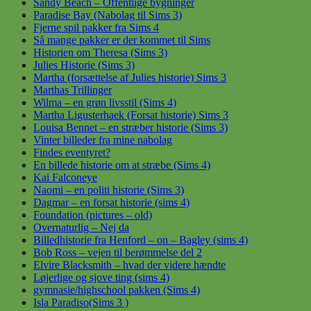
Sandy Beach – Offentlige bygninger
Paradise Bay (Nabolag til Sims 3)
Fjerne spil pakker fra Sims 4
Så mange pakker er der kommet til Sims
Historien om Theresa (Sims 3)
Julies Historie (Sims 3)
Martha (forsættelse af Julies historie) Sims 3
Marthas Trillinger
Wilma – en grøn livsstil (Sims 4)
Martha Ligusterhaek (Forsat historie) Sims 3
Louisa Bennet – en stræber historie (Sims 3)
Vinter billeder fra mine nabolag
Findes eventyret?
En billede historie om at stræbe (Sims 4)
Kai Falconeye
Naomi – en politi historie (Sims 3)
Dagmar – en forsat historie (sims 4)
Foundation (pictures – old)
Overnaturlig – Nej da
Billedhistorie fra Henford – on – Bagley (sims 4)
Bob Ross – vejen til berømmelse del 2
Elvire Blacksmith – hvad der videre hændte
Løjerlige og sjove ting (sims 4)
gymnasie/highschool pakken (Sims 4)
Isla Paradiso(Sims 3 )