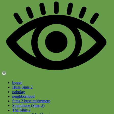
bygge
Huse Sims 2
nabolag
neighborhood
Sims 2 huse m/simmere
Strandhuse (Sims 2)
The Sims 2