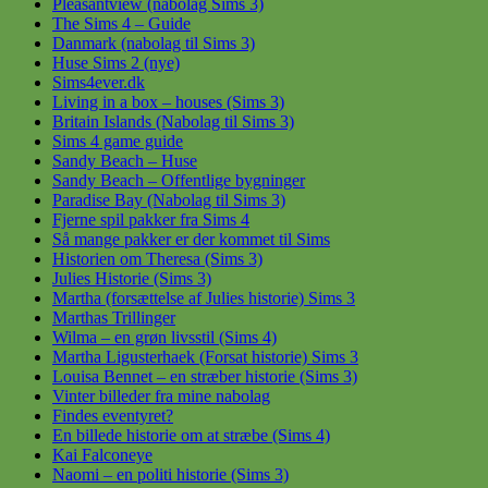
Pleasantview (nabolag Sims 3)
The Sims 4 – Guide
Danmark (nabolag til Sims 3)
Huse Sims 2 (nye)
Sims4ever.dk
Living in a box – houses (Sims 3)
Britain Islands (Nabolag til Sims 3)
Sims 4 game guide
Sandy Beach – Huse
Sandy Beach – Offentlige bygninger
Paradise Bay (Nabolag til Sims 3)
Fjerne spil pakker fra Sims 4
Så mange pakker er der kommet til Sims
Historien om Theresa (Sims 3)
Julies Historie (Sims 3)
Martha (forsættelse af Julies historie) Sims 3
Marthas Trillinger
Wilma – en grøn livsstil (Sims 4)
Martha Ligusterhaek (Forsat historie) Sims 3
Louisa Bennet – en stræber historie (Sims 3)
Vinter billeder fra mine nabolag
Findes eventyret?
En billede historie om at stræbe (Sims 4)
Kai Falconeye
Naomi – en politi historie (Sims 3)