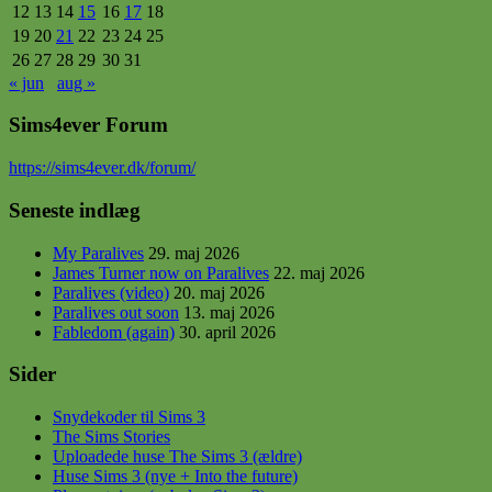
12
13
14
15
16
17
18
19
20
21
22
23
24
25
26
27
28
29
30
31
« jun
aug »
Sims4ever Forum
https
://sims4ever.dk/forum/
Seneste indlæg
My Paralives
29. maj 2026
James Turner now on Paralives
22. maj 2026
Paralives (video)
20. maj 2026
Paralives out soon
13. maj 2026
Fabledom (again)
30. april 2026
Sider
Snydekoder til Sims 3
The Sims Stories
Uploadede huse The Sims 3 (ældre)
Huse Sims 3 (nye + Into the future)