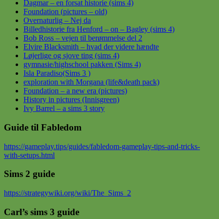
Dagmar – en forsat historie (sims 4)
Foundation (pictures – old)
Overnaturlig – Nej da
Billedhistorie fra Henford – on – Bagley (sims 4)
Bob Ross – vejen til berømmelse del 2
Elvire Blacksmith – hvad der videre hændte
Løjerlige og sjove ting (sims 4)
gymnasie/highschool pakken (Sims 4)
Isla Paradiso(Sims 3 )
exploration with Morgana (life&death pack)
Foundation – a new era (pictures)
History in pictures (Innisgreen)
Ivy Barrel – a sims 3 story
Guide til Fabledom
https://gameplay.tips/guides/fabledom-gameplay-tips-and-tricks-
with-setups.html
Sims 2 guide
https://strategywiki.org/wiki/The_Sims_2
Carl’s sims 3 guide