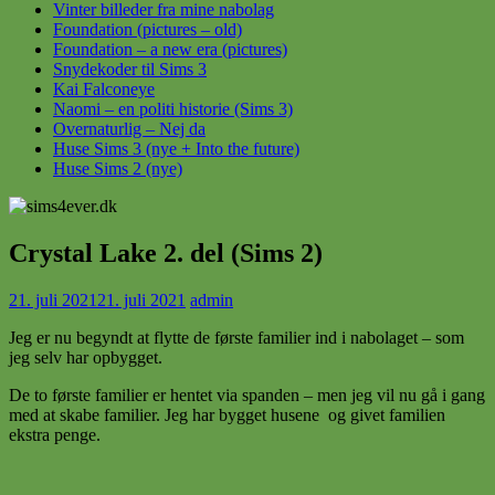
Vinter billeder fra mine nabolag
Foundation (pictures – old)
Foundation – a new era (pictures)
Snydekoder til Sims 3
Kai Falconeye
Naomi – en politi historie (Sims 3)
Overnaturlig – Nej da
Huse Sims 3 (nye + Into the future)
Huse Sims 2 (nye)
Crystal Lake 2. del (Sims 2)
21. juli 2021
21. juli 2021
admin
Jeg er nu begyndt at flytte de første familier ind i nabolaget – som
jeg selv har opbygget.
De to første familier er hentet via spanden – men jeg vil nu gå i gang
med at skabe familier. Jeg har bygget husene og givet familien
ekstra penge.