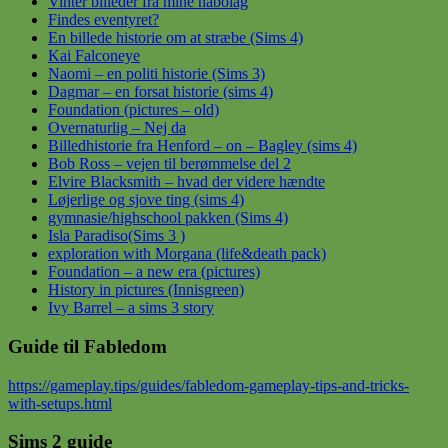
Vinter billeder fra mine nabolag
Findes eventyret?
En billede historie om at stræbe (Sims 4)
Kai Falconeye
Naomi – en politi historie (Sims 3)
Dagmar – en forsat historie (sims 4)
Foundation (pictures – old)
Overnaturlig – Nej da
Billedhistorie fra Henford – on – Bagley (sims 4)
Bob Ross – vejen til berømmelse del 2
Elvire Blacksmith – hvad der videre hændte
Løjerlige og sjove ting (sims 4)
gymnasie/highschool pakken (Sims 4)
Isla Paradiso(Sims 3 )
exploration with Morgana (life&death pack)
Foundation – a new era (pictures)
History in pictures (Innisgreen)
Ivy Barrel – a sims 3 story
Guide til Fabledom
https://gameplay.tips/guides/fabledom-gameplay-tips-and-tricks-
with-setups.html
Sims 2 guide