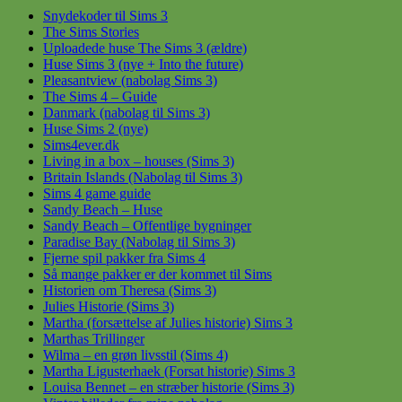
Snydekoder til Sims 3
The Sims Stories
Uploadede huse The Sims 3 (ældre)
Huse Sims 3 (nye + Into the future)
Pleasantview (nabolag Sims 3)
The Sims 4 – Guide
Danmark (nabolag til Sims 3)
Huse Sims 2 (nye)
Sims4ever.dk
Living in a box – houses (Sims 3)
Britain Islands (Nabolag til Sims 3)
Sims 4 game guide
Sandy Beach – Huse
Sandy Beach – Offentlige bygninger
Paradise Bay (Nabolag til Sims 3)
Fjerne spil pakker fra Sims 4
Så mange pakker er der kommet til Sims
Historien om Theresa (Sims 3)
Julies Historie (Sims 3)
Martha (forsættelse af Julies historie) Sims 3
Marthas Trillinger
Wilma – en grøn livsstil (Sims 4)
Martha Ligusterhaek (Forsat historie) Sims 3
Louisa Bennet – en stræber historie (Sims 3)