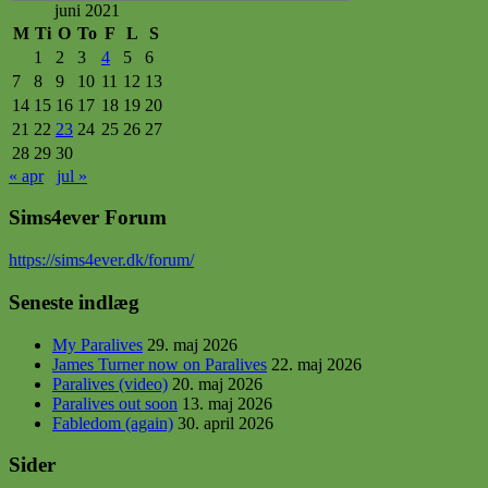
Søg
juni 2021
M
Ti
O
To
F
L
S
1
2
3
4
5
6
7
8
9
10
11
12
13
14
15
16
17
18
19
20
21
22
23
24
25
26
27
28
29
30
« apr
jul »
Sims4ever Forum
https
://sims4ever.dk/forum/
Seneste indlæg
My Paralives
29. maj 2026
James Turner now on Paralives
22. maj 2026
Paralives (video)
20. maj 2026
Paralives out soon
13. maj 2026
Fabledom (again)
30. april 2026
Sider