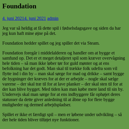
Foundation
4. juni 2021
4. juni 2021
admin
Jeg var så heldig at få dette spil i fødselsdagsgave og siden da har
jeg kun haft mine øjne på det.
Foundation hedder spillet og jeg spiller det via Steam.
Foundation foregår i middelalderen og handler om at bygge et
samfund op. Det er et meget detaljeret spil som kræver overvågning
hele tiden – så man ikke løber tør for guld mønter og at ens
befolkning har det godt. Man skal til trække folk udefra som vil
flytte ind i din by – man skal sørge for mad og drikke – samt bygge
de bygninger der kræves for at der er arbejde – nogle skal sælge
varerne – der skal træ til for at lave planker – der skal sten til for at
der kan blive bygget. Med tiden kan man købe mere land til sin by.
Undervejs skal man sørge for at ens indbyggere får ophøjet deres
statusser da dette giver anledning til at åbne op for flere bygge
muligheder og dermed arbejdspladser.
Spillet er ikke et færdigt spil – men er løbene under udvikling – så
der hele tiden bliver tilføjet nye funktioner.