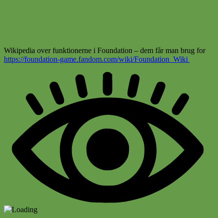
Wikipedia over funktionerne i Foundation – dem får man brug for
https://foundation-game.fandom.com/wiki/Foundation_Wiki