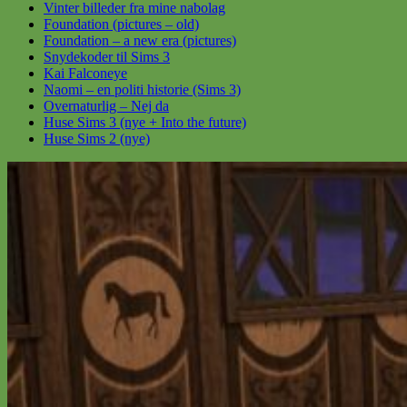
Vinter billeder fra mine nabolag
Foundation (pictures – old)
Foundation – a new era (pictures)
Snydekoder til Sims 3
Kai Falconeye
Naomi – en politi historie (Sims 3)
Overnaturlig – Nej da
Huse Sims 3 (nye + Into the future)
Huse Sims 2 (nye)