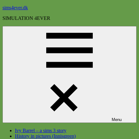
Videre
sims4ever.dk
til
SIMULATION 4EVER
indhold
Menu
Ivy Barrel – a sims 3 story
History in pictures (Innisgreen)