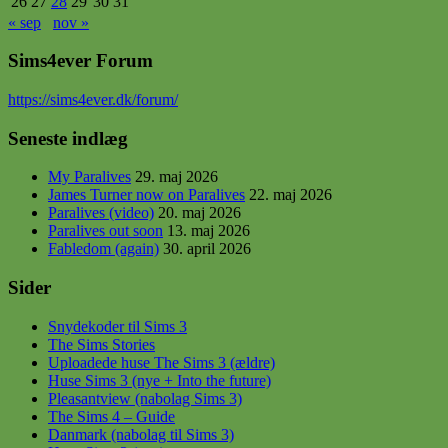
26
27
28
29
30
31
« sep
nov »
Sims4ever Forum
https
://sims4ever.dk/forum/
Seneste indlæg
My Paralives
29. maj 2026
James Turner now on Paralives
22. maj 2026
Paralives (video)
20. maj 2026
Paralives out soon
13. maj 2026
Fabledom (again)
30. april 2026
Sider
Snydekoder til Sims 3
The Sims Stories
Uploadede huse The Sims 3 (ældre)
Huse Sims 3 (nye + Into the future)
Pleasantview (nabolag Sims 3)
The Sims 4 – Guide
Danmark (nabolag til Sims 3)