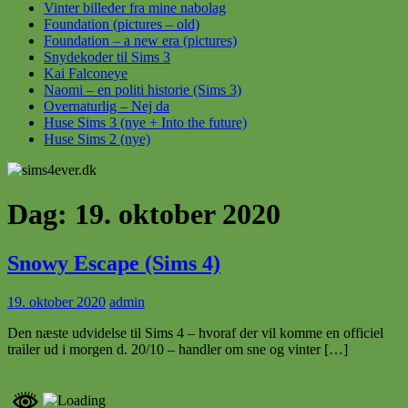
Vinter billeder fra mine nabolag
Foundation (pictures – old)
Foundation – a new era (pictures)
Snydekoder til Sims 3
Kai Falconeye
Naomi – en politi historie (Sims 3)
Overnaturlig – Nej da
Huse Sims 3 (nye + Into the future)
Huse Sims 2 (nye)
Dag:
19. oktober 2020
Snowy Escape (Sims 4)
19. oktober 2020
admin
Den næste udvidelse til Sims 4 – hvoraf der vil komme en officiel
trailer ud i morgen d. 20/10 – handler om sne og vinter […]