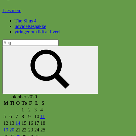
Læs mere
The Sims 4
udvidelsespakke
ytringer om lidt af hvert
Søg
efter:
Søg
oktober 2020
M
Ti
O
To
F
L
S
1
2
3
4
5
6
7
8
9
10
11
12
13
14
15
16
17
18
19
20
21
22
23
24
25