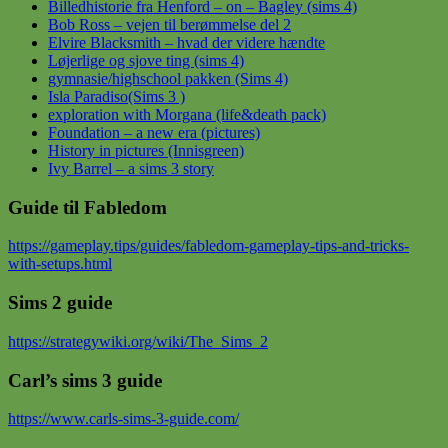
Billedhistorie fra Henford – on – Bagley (sims 4)
Bob Ross – vejen til berømmelse del 2
Elvire Blacksmith – hvad der videre hændte
Løjerlige og sjove ting (sims 4)
gymnasie/highschool pakken (Sims 4)
Isla Paradiso(Sims 3 )
exploration with Morgana (life&death pack)
Foundation – a new era (pictures)
History in pictures (Innisgreen)
Ivy Barrel – a sims 3 story
Guide til Fabledom
https://gameplay.tips/guides/fabledom-gameplay-tips-and-tricks-
with-setups.html
Sims 2 guide
https://strategywiki.org/wiki/The_Sims_2
Carl’s sims 3 guide
https://www.carls-sims-3-guide.com/