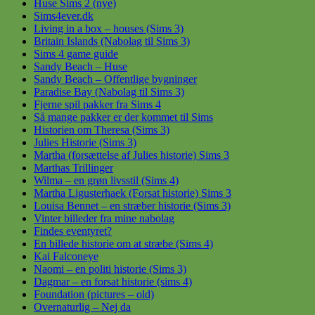
Huse Sims 2 (nye)
Sims4ever.dk
Living in a box – houses (Sims 3)
Britain Islands (Nabolag til Sims 3)
Sims 4 game guide
Sandy Beach – Huse
Sandy Beach – Offentlige bygninger
Paradise Bay (Nabolag til Sims 3)
Fjerne spil pakker fra Sims 4
Så mange pakker er der kommet til Sims
Historien om Theresa (Sims 3)
Julies Historie (Sims 3)
Martha (forsættelse af Julies historie) Sims 3
Marthas Trillinger
Wilma – en grøn livsstil (Sims 4)
Martha Ligusterhaek (Forsat historie) Sims 3
Louisa Bennet – en stræber historie (Sims 3)
Vinter billeder fra mine nabolag
Findes eventyret?
En billede historie om at stræbe (Sims 4)
Kai Falconeye
Naomi – en politi historie (Sims 3)
Dagmar – en forsat historie (sims 4)
Foundation (pictures – old)
Overnaturlig – Nej da