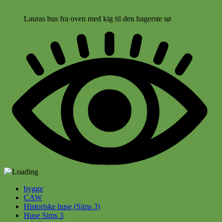
Lauras hus fra oven med kig til den bagerste sø
bygge
CAW
Historiske huse (Sims 3)
Huse Sims 3