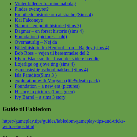
Vinter billeder fra mine nabolag
Findes eventyret?
En billede historie om at stræbe (Sims 4)
Kai Falconeye
Naomi – en politi historie (Sims 3)
Dagmar – en forsat historie (sims 4)
Foundation (pictures – old)
Overnaturlig – Nej da
Billedhistorie fra Henford – on – Bagley (sims 4)
Bob Ross – vejen til berømmelse del 2
Elvire Blacksmith – hvad der videre hændte
Løjerlige og sjove ting (sims 4)
gymnasie/highschool pakken (Sims 4)
Isla Paradiso(Sims 3 )
exploration with Morgana (life&death pack)
Foundation – a new era (pictures)
History in pictures (Innisgreen)
Ivy Barrel – a sims 3 story
Guide til Fabledom
https://gameplay.tips/guides/fabledom-gameplay-tips-and-tricks-
with-setups.html