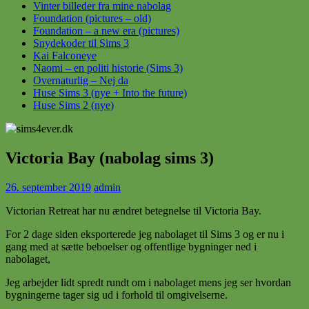
Vinter billeder fra mine nabolag
Foundation (pictures – old)
Foundation – a new era (pictures)
Snydekoder til Sims 3
Kai Falconeye
Naomi – en politi historie (Sims 3)
Overnaturlig – Nej da
Huse Sims 3 (nye + Into the future)
Huse Sims 2 (nye)
Victoria Bay (nabolag sims 3)
26. september 2019
admin
Victorian Retreat har nu ændret betegnelse til Victoria Bay.
For 2 dage siden eksporterede jeg nabolaget til Sims 3 og er nu i
gang med at sætte beboelser og offentlige bygninger ned i
nabolaget,
Jeg arbejder lidt spredt rundt om i nabolaget mens jeg ser hvordan
bygningerne tager sig ud i forhold til omgivelserne.