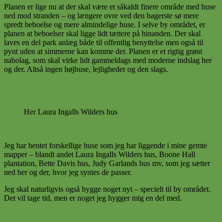
Planen er lige nu at der skal være et såkaldt finere område med huse
ned mod stranden – og længere ovre ved den bagerste sø mere
spredt beboelse og mere almindelige huse. I selve by området, er
planen at beboelser skal ligge lidt tættere på hinanden. Der skal
laves en del park anlæg både til offentlig benyttelse men også til
pynt uden at simmerne kan komme der. Planen er et rigtig grønt
nabolag, som skal virke lidt gammeldags med moderne indslag her
og der. Altså ingen højhuse, lejligheder og den slags.
Her Laura Ingalls Wilders hus
Jeg har hentet forskellige huse som jeg har liggende i mine gemte
mapper – blandt andet Laura Ingalls Wilders hus, Boone Hall
plantation, Bette Davis hus, Judy Garlands hus mv, som jeg sætter
ned her og der, hvor jeg syntes de passer.
Jeg skal naturligvis også bygge noget nyt – specielt til by området.
Det vil tage tid, men er noget jeg hygger mig en del med.