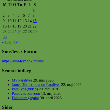
M
Ti
O
To
F
L
S
1
2
3
4
5
6
7
8
9
10
11
12
13
14
15
16
17
18
19
20
21
22
23
24
25
26
27
28
29
30
« aug
okt »
Sims4ever Forum
https
://sims4ever.dk/forum/
Seneste indlæg
My Paralives
29. maj 2026
James Turner now on Paralives
22. maj 2026
Paralives (video)
20. maj 2026
Paralives out soon
13. maj 2026
Fabledom (again)
30. april 2026
Sider