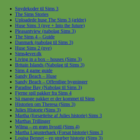
Snydekoder til Sims 3
The Sims Stories
Uploadede huse The Sims 3 (ældre)
Huse Sims 3 (nye + Into the future)
Pleasantview (nabolag Sims 3)
The Sims 4 – Guide
Danmark (nabolag til Sims 3)
Huse Sims 2 (nye)
Sims4ever.dk
Living in a box – houses (Sims 3)
Britain Islands (Nabolag til Sims 3)
Sims 4 game guide
Sandy Beach – Huse
Sandy Beach – Offentlige bygninger
Paradise Bay (Nabolag til Sims 3)
Fjerne spil pakker fra Sims 4
Så mange pakker er der kommet til Sims
Historien om Theresa (Sims 3)
Julies Historie (Sims 3)
Martha (forsættelse af Julies historie) Sims 3
Marthas Trillinger
Wilma – en grøn livsstil (Sims 4)
Martha Ligusterhaek (Forsat historie) Sims 3
Louisa Bennet – en stræber historie (Sims 3)