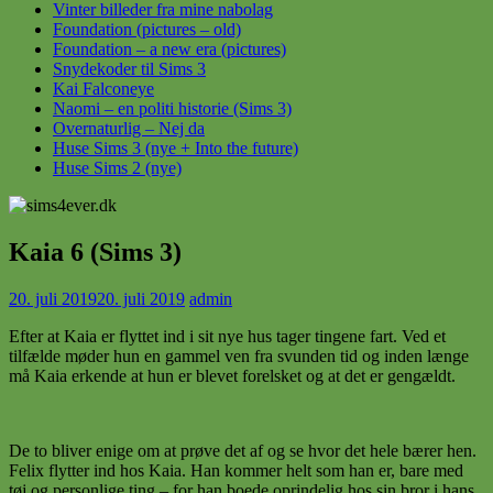
Vinter billeder fra mine nabolag
Foundation (pictures – old)
Foundation – a new era (pictures)
Snydekoder til Sims 3
Kai Falconeye
Naomi – en politi historie (Sims 3)
Overnaturlig – Nej da
Huse Sims 3 (nye + Into the future)
Huse Sims 2 (nye)
Kaia 6 (Sims 3)
20. juli 2019
20. juli 2019
admin
Efter at Kaia er flyttet ind i sit nye hus tager tingene fart. Ved et
tilfælde møder hun en gammel ven fra svunden tid og inden længe
må Kaia erkende at hun er blevet forelsket og at det er gengældt.
De to bliver enige om at prøve det af og se hvor det hele bærer hen.
Felix flytter ind hos Kaia. Han kommer helt som han er, bare med
tøj og personlige ting – for han boede oprindelig hos sin bror i hans