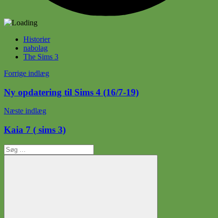
Historier
nabolag
The Sims 3
Indlægsnavigation
Forrige indlæg
Ny opdatering til Sims 4 (16/7-19)
Næste indlæg
Kaia 7 ( sims 3)
Søg
efter: