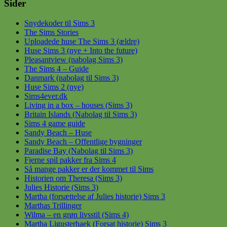
Sider
Snydekoder til Sims 3
The Sims Stories
Uploadede huse The Sims 3 (ældre)
Huse Sims 3 (nye + Into the future)
Pleasantview (nabolag Sims 3)
The Sims 4 – Guide
Danmark (nabolag til Sims 3)
Huse Sims 2 (nye)
Sims4ever.dk
Living in a box – houses (Sims 3)
Britain Islands (Nabolag til Sims 3)
Sims 4 game guide
Sandy Beach – Huse
Sandy Beach – Offentlige bygninger
Paradise Bay (Nabolag til Sims 3)
Fjerne spil pakker fra Sims 4
Så mange pakker er der kommet til Sims
Historien om Theresa (Sims 3)
Julies Historie (Sims 3)
Martha (forsættelse af Julies historie) Sims 3
Marthas Trillinger
Wilma – en grøn livsstil (Sims 4)
Martha Ligusterhaek (Forsat historie) Sims 3