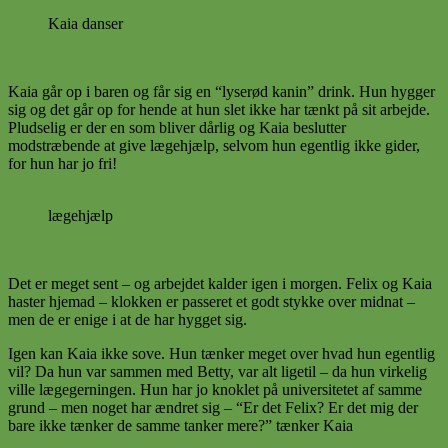
Kaia danser
Kaia går op i baren og får sig en “lyserød kanin” drink. Hun hygger
sig og det går op for hende at hun slet ikke har tænkt på sit arbejde.
Pludselig er der en som bliver dårlig og Kaia beslutter
modstræbende at give lægehjælp, selvom hun egentlig ikke gider,
for hun har jo fri!
lægehjælp
Det er meget sent – og arbejdet kalder igen i morgen. Felix og Kaia
haster hjemad – klokken er passeret et godt stykke over midnat –
men de er enige i at de har hygget sig.
Igen kan Kaia ikke sove. Hun tænker meget over hvad hun egentlig
vil? Da hun var sammen med Betty, var alt ligetil – da hun virkelig
ville lægegerningen. Hun har jo knoklet på universitetet af samme
grund – men noget har ændret sig – “Er det Felix? Er det mig der
bare ikke tænker de samme tanker mere?” tænker Kaia