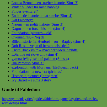
Louisa Bennet – en stræber historie (Sims 3)
Vinter billeder fra mine nabolag
Findes eventyret?
En billede historie om at stræbe (Sims 4)
Kai Falconeye
Naomi – en politi historie (Sims 3)
Dagmar – en forsat historie (sims 4)
Foundation (pictures – old)
Overnaturlig – Nej da
Billedhistorie fra Henford – on – Bagley (sims 4)
Bob Ross – vejen til berømmelse del 2
Elvire Blacksmith – hvad der videre hændte
Løjerlige og sjove ting (sims 4)
gymnasie/highschool pakken (Sims 4)
Isla Paradiso(Sims 3 )
exploration with Morgana (life&death pack)
Foundation – a new era (pictures)
History in pictures (Innisgreen)
Ivy Barrel – a sims 3 story
Guide til Fabledom
https://gameplay.tips/guides/fabledom-gameplay-tips-and-tricks-
with-setups.html