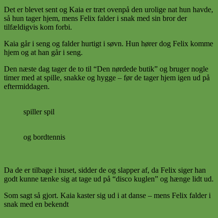
Det er blevet sent og Kaia er træt ovenpå den urolige nat hun havde,
så hun tager hjem, mens Felix falder i snak med sin bror der
tilfældigvis kom forbi.
Kaia går i seng og falder hurtigt i søvn. Hun hører dog Felix komme
hjem og at han går i seng.
Den næste dag tager de to til “Den nørdede butik” og bruger nogle
timer med at spille, snakke og hygge – før de tager hjem igen ud på
eftermiddagen.
spiller spil
og bordtennis
Da de er tilbage i huset, sidder de og slapper af, da Felix siger han
godt kunne tænke sig at tage ud på “disco kuglen” og hænge lidt ud.
Som sagt så gjort. Kaia kaster sig ud i at danse – mens Felix falder i
snak med en bekendt