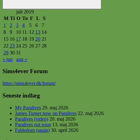
Søg
juli 2019
M
Ti
O
To
F
L
S
1
2
3
4
5
6
7
8
9
10
11
12
13
14
15
16
17
18
19
20
21
22
23
24
25
26
27
28
29
30
31
« jun
aug »
Sims4ever Forum
https
://sims4ever.dk/forum/
Seneste indlæg
My Paralives
29. maj 2026
James Turner now on Paralives
22. maj 2026
Paralives (video)
20. maj 2026
Paralives out soon
13. maj 2026
Fabledom (again)
30. april 2026