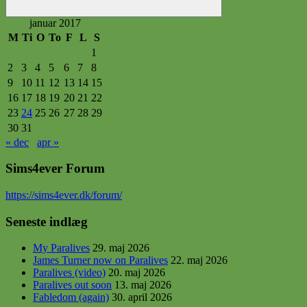
Søg
januar 2017
M
Ti
O
To
F
L
S
1
2
3
4
5
6
7
8
9
10
11
12
13
14
15
16
17
18
19
20
21
22
23
24
25
26
27
28
29
30
31
« dec
apr »
Sims4ever Forum
https
://sims4ever.dk/forum/
Seneste indlæg
My Paralives
29. maj 2026
James Turner now on Paralives
22. maj 2026
Paralives (video)
20. maj 2026
Paralives out soon
13. maj 2026
Fabledom (again)
30. april 2026