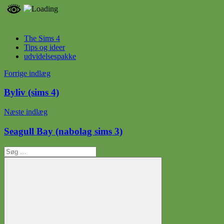
The Sims 4
Tips og ideer
udvidelsespakke
Indlægsnavigation
Forrige indlæg
Byliv (sims 4)
Næste indlæg
Seagull Bay (nabolag sims 3)
Søg
efter: