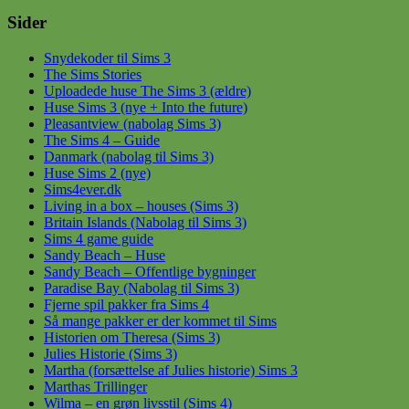
Sider
Snydekoder til Sims 3
The Sims Stories
Uploadede huse The Sims 3 (ældre)
Huse Sims 3 (nye + Into the future)
Pleasantview (nabolag Sims 3)
The Sims 4 – Guide
Danmark (nabolag til Sims 3)
Huse Sims 2 (nye)
Sims4ever.dk
Living in a box – houses (Sims 3)
Britain Islands (Nabolag til Sims 3)
Sims 4 game guide
Sandy Beach – Huse
Sandy Beach – Offentlige bygninger
Paradise Bay (Nabolag til Sims 3)
Fjerne spil pakker fra Sims 4
Så mange pakker er der kommet til Sims
Historien om Theresa (Sims 3)
Julies Historie (Sims 3)
Martha (forsættelse af Julies historie) Sims 3
Marthas Trillinger
Wilma – en grøn livsstil (Sims 4)