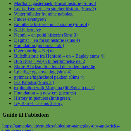
Martha Ligusterhaek (Forsat historie) Sims 3
Louisa Bennet – en stræber historie (Sims 3)
Vinter billeder fra mine nabolag
Findes eventyret?
En billede historie om at stræbe (Sims 4)
Kai Falconeye
Naomi – en politi historie (Sims 3)
Dagmar – en forsat historie (sims 4)
Foundation (pictures – old)
Overnaturlig – Nej da
Billedhistorie fra Henford – on – Bagley (sims 4)
Bob Ross – vejen til berømmelse del 2
Elvire Blacksmith – hvad der videre hændte
Løjerlige og sjove ting (sims 4)
gymnasie/highschool pakken (Sims 4)
Isla Paradiso(Sims 3 )
exploration with Morgana (life&death pack)
Foundation – a new era (pictures)
History in pictures (Innisgreen)
Ivy Barrel – a sims 3 story
Guide til Fabledom
https://gameplay.tips/guides/fabledom-gameplay-tips-and-tricks-