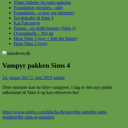
Vinter billeder fra mine nabolag
Foundation (pictures – old)
Foundation – a new era (pictures)
Snydekoder til Sims 3
Kai Falconeye
Naomi – en politi historie (Sims 3)
Overnaturlig – Nej da
Huse Sims 3 (nye + Into the future)
Huse Sims 2 (nye)
Vampyr pakken Sims 4
24. januar 2017
2. juni 2019
admin
Dine simmere kan nu blive vampyrer. I dag er den nye pakke
udkommet til Sims 4 og kan erhverves her:
https://www.origin.com/dnk/da-dk/store/the-sims/the-sims-
4/addon/the-sims-4-vampires